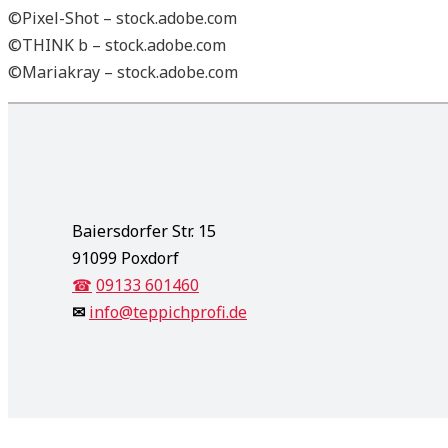
©Pixel-Shot – stock.adobe.com
©THINK b – stock.adobe.com
©Mariakray – stock.adobe.com
Baiersdorfer Str. 15
91099 Poxdorf
☎
09133 601460
✉
info@teppichprofi.de