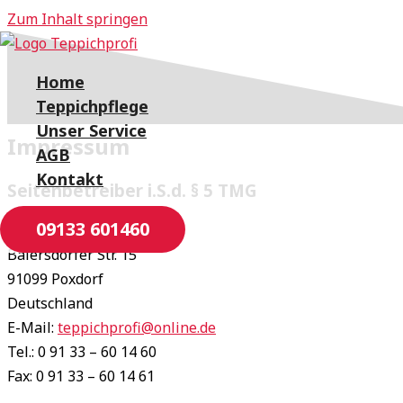
Zum Inhalt springen
Home
Teppichpflege
Unser Service
Impressum
AGB
Kontakt
Seitenbetreiber i.S.d. § 5 TMG
09133 601460
Teppichprofi
Baiersdorfer Str. 15
91099 Poxdorf
Deutschland
E-Mail:
teppichprofi@online.de
Tel.: 0 91 33 – 60 14 60
Fax: 0 91 33 – 60 14 61